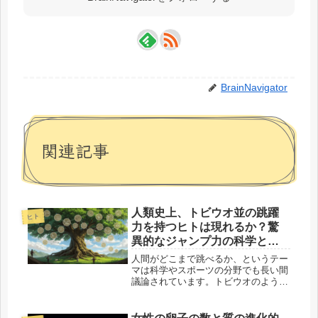
BrainNavigator
関連記事
人類史上、トビウオ並の跳躍
ヒト
力を持つヒトは現れるか？驚
異的なジャンプ力の科学と挑
戦
人間がどこまで跳べるか、というテー
マは科学やスポーツの分野でも長い間
議論されています。トビウオのように
空を舞うことは現実的に可能なのか？
その跳躍力の限界を科学的に考察し、
実際に試みた例を見ていきます。トビ