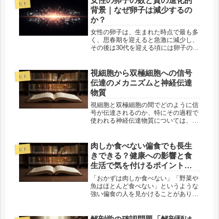
女性の卵子の数と質の進化的
ヒト
ウオ並の跳躍力とは？トビウオは、体
背景｜なぜ卵子は減少するの
長...
か？
女性の卵子は、生まれた時点で最も多
く、思春期を迎えると急激に減少し、
その後は30代を迎える頃には卵子の質
も低下します。なぜこのような現象が
起こるのでしょうか？この記事では、
女性の卵子の数と質に関する進化的な
視細胞から双極細胞への信号
ヒト
背景を探り、なぜ「卵子が若い時に
伝達のメカニズムと神経伝達
最...
物質
視細胞と双極細胞の間でどのように信
号が伝達されるのか、特にその過程で
使われる神経伝達物質については、視
覚の理解において重要なポイントで
す。この過程を理解することは、視覚
処理の基本的な仕組みを知る上で欠か
肉しか食べない偏食でも長生
ヒト
せません。この記事では、視細胞から
きできる？健康への影響と食
双極...
生活で気を付けるポイントを
解説
「おかずは肉しか食べない」「野菜や
魚はほとんど食べない」というような
強い偏食の人を見かけることがありま
す。そのような食生活を続けても、高
齢になるまで健康でいられるのか疑問
に感じる人も多いでしょう。実際に