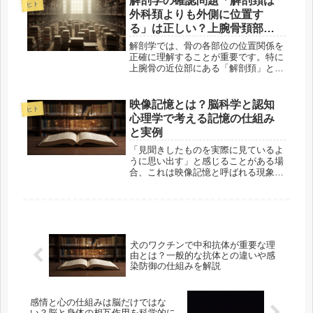
解剖学の確認問題「解剖頚は
ヒト
は、偏った食事でも長く元気に過ごす
外科頚よりも外側に位置す
人は...
る」は正しい？上腕骨頚部の
位置関係を解説
解剖学では、骨の各部位の位置関係を
正確に理解することが重要です。特に
上腕骨の近位部にある「解剖頚」と
「外科頚」は名前が似ているため、位
置関係を混同しやすい部位です。この
記事では、「解剖頚は外科頚よりも外
映像記憶とは？脳科学と認知
ヒト
側に位置する」という問題文が正しい
心理学で考える記憶の仕組み
のか...
と実例
「見聞きしたものを実際に見ているよ
うに思い出す」と感じることがある場
合、これは映像記憶と呼ばれる現象の
一部かもしれません。この記事では、
映像記憶の概念を脳科学や認知心理学
の観点から解説し、このような現象が
どのように起こるのかを探ります。映
像...
犬のワクチンで中和抗体が重要な理
由とは？一般的な抗体との違いや感
染防御の仕組みを解説
感情と心の仕組みは脳だけではな
い？脳と身体の相互作用を科学的に