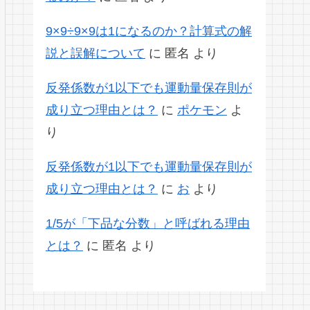
9×9÷9×9は1になるのか？計算式の解
説と誤解について
に
匿名
より
反発係数が1以下でも運動量保存則が
成り立つ理由とは？
に
ポケモン
よ
り
反発係数が1以下でも運動量保存則が
成り立つ理由とは？
に
お
より
1/5が「下品な分数」と呼ばれる理由
とは？
に
匿名
より