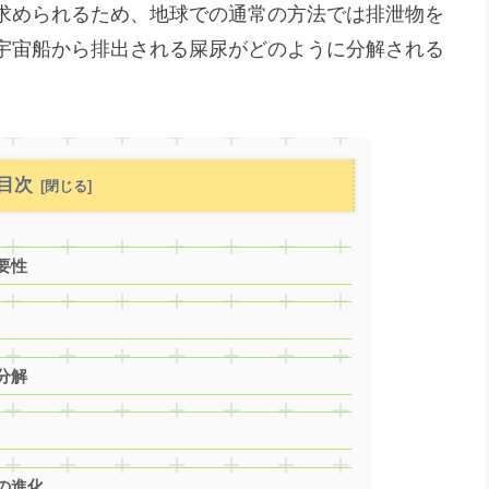
求められるため、地球での通常の方法では排泄物を
宇宙船から排出される屎尿がどのように分解される
目次
要性
分解
の進化