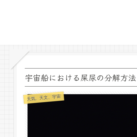
宇宙船における屎尿の分解方法
天気、天文、宇宙