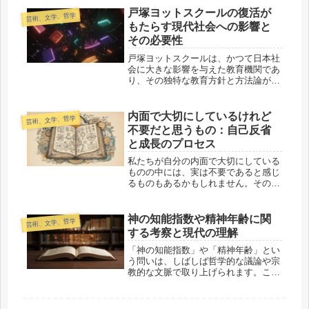
れる可能性について深掘りしてみまし
戸塚ヨットスクールの復活が
芸術、文学、哲学
ょう。この記事では、認知の歪みの概
もたらす現代社会への影響と
念...
その必要性
戸塚ヨットスクールは、かつて日本社
会に大きな影響を与えた教育機関であ
り、その独特な教育方針と方法論が注
目を集めました。現代において、戸塚
ヨットスクールの復活が必要かどうか
について議論がされています。この記
内面で大切にしているけれど
芸術、文学、哲学
事では、戸塚ヨットスクールの歴史的
不要だと思うもの：自己反省
背...
と成長のプロセス
私たちが自分の内面で大切にしている
ものの中には、実は不要であると感じ
るものもあるかもしれません。そのよ
うな感情や思考が私たちの行動や生き
方にどう影響するのかを理解すること
は、自己成長のための重要なステップ
神の知能指数や精神年齢に関
芸術、文学、哲学
です。この記事では、内面で大切にし
する考察と現代の理解
て...
「神の知能指数」や「精神年齢」とい
う問いは、しばしば哲学的な議論や宗
教的な文脈で取り上げられます。この
テーマについて考えるとき、私たちは
しばしば「神」という存在が持つとさ
れる知識や能力について思いを巡らせ