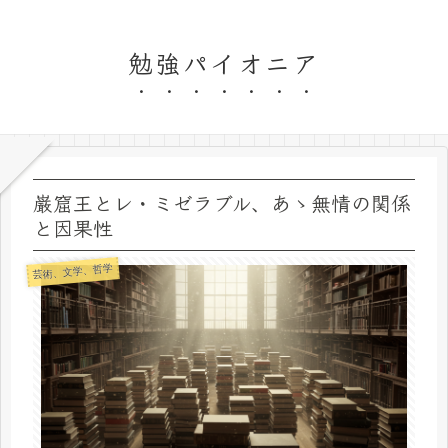
勉強パイオニア
巌窟王とレ・ミゼラブル、あゝ無情の関係
と因果性
芸術、文学、哲学