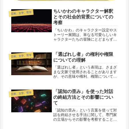
ちいかわのキャラクター解釈
芸術、文学、哲学
とその社会的背景についての
考察
「ちいかわ」のキャラクター設定やス
トーリー展開は、単なる可愛らしいキ
ャラクターたちの冒険にとどまらず、
深い社会的背景や人間の心情に関わる
テーマを扱っていると言えます。本記
事では、そのようなテーマについて考
「選ばれし者」の権利や権限
芸術、文学、哲学
察し、作品に込められたメッセージを
についての理解
解...
「選ばれし者」という表現は、さまざ
まな文脈で使用されることがあります
が、その意味や権利、権限について具
体的に知っておくことは重要です。今
回は、「選ばれし者」という概念がど
のような権利や権限を伴うのか、そし
「認知の歪み」を使った対話
芸術、文学、哲学
てその意味合いについて解説します。
の終結方法とその影響につい
1...
て
「認知の歪み」という言葉を使って対
話を終結させる手法に関して、専門家
の立場からその影響を考察することは
重要です。この方法がどのように受け
取られるのか、また反対意見が封殺さ