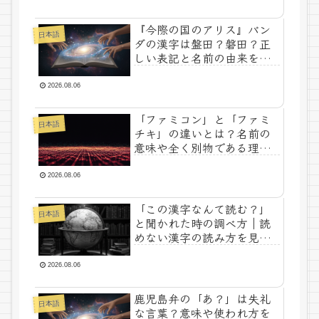
『今際の国のアリス』バン
日本語
ダの漢字は盤田？磐田？正
しい表記と名前の由来を解
説
2026.08.06
「ファミコン」と「ファミ
日本語
チキ」の違いとは？名前の
意味や全く別物である理由
を解説
2026.08.06
「この漢字なんて読む？」
日本語
と聞かれた時の調べ方｜読
めない漢字の読み方を見つ
ける方法を解説
2026.08.06
鹿児島弁の「あ？」は失礼
日本語
な言葉？意味や使われ方を