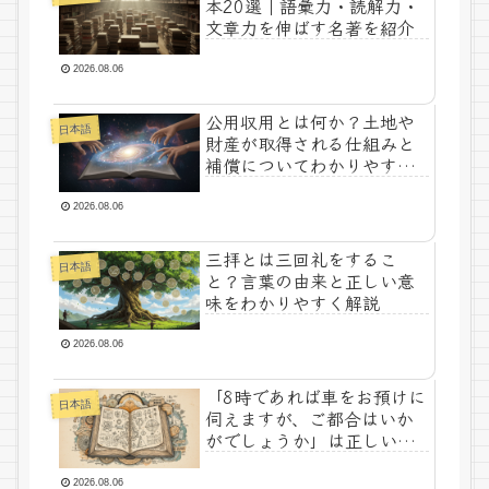
本20選｜語彙力・読解力・
文章力を伸ばす名著を紹介
2026.08.06
公用収用とは何か？土地や
日本語
財産が取得される仕組みと
補償についてわかりやすく
解説
2026.08.06
三拝とは三回礼をするこ
日本語
と？言葉の由来と正しい意
味をわかりやすく解説
2026.08.06
「8時であれば車をお預けに
日本語
伺えますが、ご都合はいか
がでしょうか」は正しい日
本語？自然な敬語表現を解
説
2026.08.06